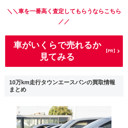
＼＼車を一番高く査定してもらうならこちら
／／
車がいくらで売れるか
【PR】
見てみる
10万km走行タウンエースバンの買取情報
まとめ